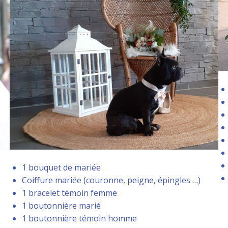
1 bouquet de mariée
Coiffure mariée (couronne, peigne, épingles …)
1 bracelet témoin femme
1 boutonnière marié
1 boutonnière témoin homme